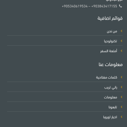
903843417155+ – 905340619534+
قوائم اضافية
من نحن
تكنولوجيا
أمتعة السفر
معلومات عنا
كلمات مفتاحية
راني تريب
معلومات
تابعونا
اخبار اوروبا
فريق العمل لدينا متاح على مدار الساعة ومتواجدون
للإجابة على جميع تساؤلاتك!