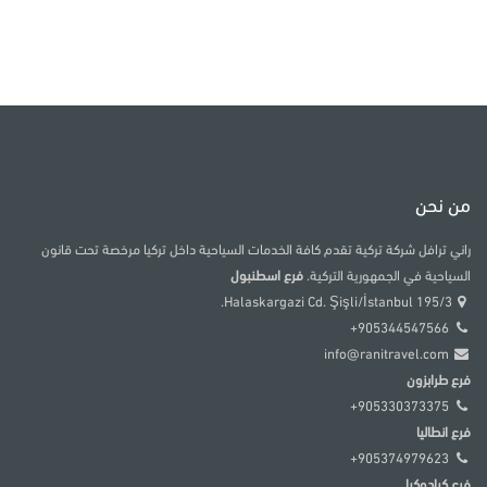
من نحن
راني ترافل شركة تركية تقدم كافة الخدمات السياحية داخل تركيا مرخصة تحت قانون
السياحية في الجمهورية التركية.
فرع اسطنبول
195/3 Halaskargazi Cd. Şişli/İstanbul.
905344547566+
info@ranitravel.com
فرع طرابزون
905330373375+
فرع انطاليا
905374979623+
فرع كبادوكيا