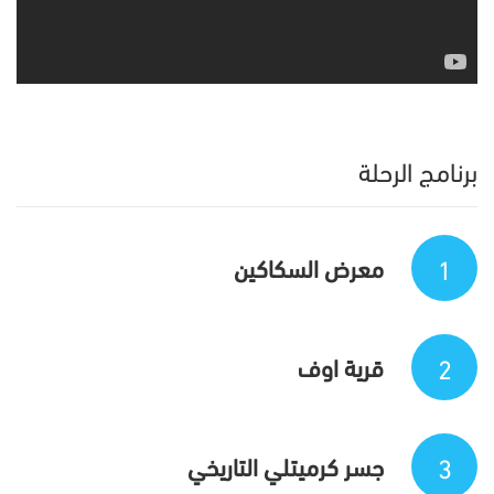
برنامج الرحلة
1
معرض السكاكين
2
قرية اوف
3
جسر كرميتلي التاريخي