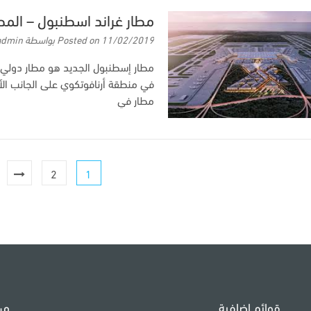
مطار غراند اسطنبول – المط
11/02/2019
Posted on
بواسطة
admin
مطار إسطنبول الجديد هو مطار دولي 
في منطقة أرنافوتكوي على الجانب الأ
مطار في
2
1
قوائم اضافية
من