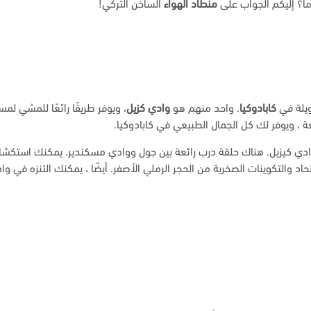
ا؟ إليكم الجواب على
منطاد الهواء
الساخن التركي!
ويلة في
كابادوكيا
. واحد منهم هو
وادي كزيل
، ويوفر طريقًا رائعًا للمشي لم
 وادي كيزيل. هناك حلقة درب رائعة بين جول ووادي مسكندير. يمكنك استكش
اد والتكوينات الصخرية من الحجر الرملي الأصفر. أيضًا ، يمكنك التنزه في و