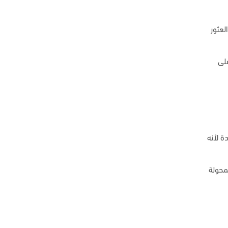
لعثور
على
ة لأنه
محولة