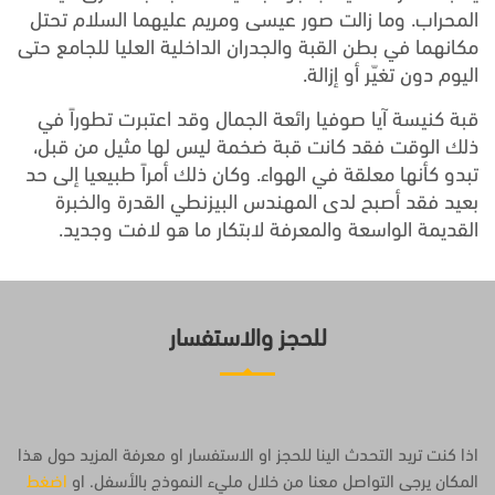
المحراب. وما زالت صور عيسى ومريم عليهما السلام تحتل
مكانهما في بطن القبة والجدران الداخلية العليا للجامع حتى
اليوم دون تغيّر أو إزالة.
قبة كنيسة آيا صوفيا رائعة الجمال وقد اعتبرت تطوراً في
ذلك الوقت فقد كانت قبة ضخمة ليس لها مثيل من قبل،
تبدو كأنها معلقة في الهواء. وكان ذلك أمراً طبيعيا إلى حد
بعيد فقد أصبح لدى المهندس البيزنطي القدرة والخبرة
القديمة الواسعة والمعرفة لابتكار ما هو لافت وجديد.
للحجز والاستفسار
اذا كنت تريد التحدث الينا للحجز او الاستفسار او معرفة المزيد حول هذا
المكان يرجى التواصل معنا من خلال مليء النموذج بالأسفل. او
اضغط