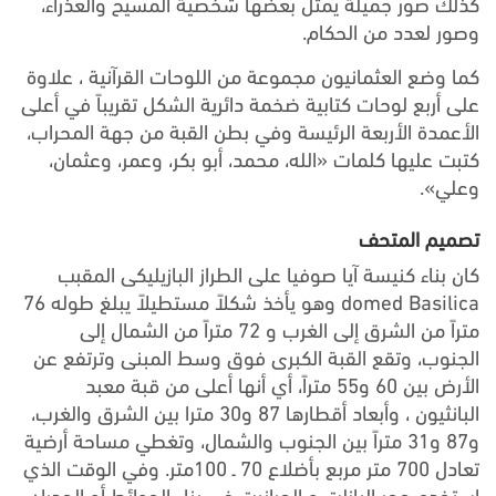
كذلك صور جميلة يمثل بعضها شخصية المسيح والعذراء،
وصور لعدد من الحكام.
كما وضع العثمانيون مجموعة من اللوحات القرآنية ، علاوة
على أربع لوحات كتابية ضخمة دائرية الشكل تقريباً في أعلى
الأعمدة الأربعة الرئيسة وفي بطن القبة من جهة المحراب،
كتبت عليها كلمات «الله، محمد، أبو بكر، وعمر، وعثمان،
وعلي».
تصميم المتحف
كان بناء كنيسة آيا صوفيا على الطراز البازيليكى المقبب
domed Basilica وهو يأخذ شكلاً مستطيلاً يبلغ طوله 76
متراً من الشرق إلى الغرب و 72 متراً من الشمال إلى
الجنوب، وتقع القبة الكبرى فوق وسط المبنى وترتفع عن
الأرض بين 60 و55 متراً، أي أنها أعلى من قبة معبد
البانثيون ، وأبعاد أقطارها 87 و30 مترا بين الشرق والغرب،
و87 و31 متراً بين الجنوب والشمال، وتغطي مساحة أرضية
تعادل 700 متر مربع بأضلاع 70 ـ 100متر. وفي الوقت الذي
استخدم حجر البازلت و الجرانيت في بناء الحوائط أو الجدران