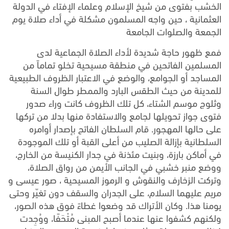
الخشب بفتوى من شيخ الإسلام وعلماء الإفتاء في الدولة
العثمانية ، حين واجه المسلمون مشكلة في أداء صلاة يوم
الجمعة والصلوات الجامعة
فمع ظهور حاجة شديدة لأداء الصلاة الجماعية لدى
المسلمين الفاتحين في منطقة مسيحية تخلو تماماً من
المساجد أو الجوامع، والوضع في الاعتبار الظروف الطبيعية
للمدينة من حيث الطقس البارد والممطر طوال السنة
وثلوج موسم الشتاء، كل تلك الظروف كانت وراء صدور
فتوى جواز تحويلها لجامع والاستفادة منها بدلا من تركها
على حالها المهجور. قام السلطان الفاتح بإصدار أوامره
السلطانية بإزالة الصليب من أعلى القبة أو تلك الموجودة
في أماكن بارزة، وبنيت مئذنة في جدار الكنيسة من الخارج،
ووضع منبر خشبي في الجانب الأيمن من رواق الصلاة،
وتركت الزخارف والنقوش و الرموز المسيحية ، صور عيسى و
مريم عليهما السلام، على الجدران والسقف دون تغيّر وحتى
يومنا هذا. وكان الأتراك قد وضعوا غطاءً فوق هذه الصور،
ولكنهم كشفوا عنها عندما أصبح المبنى مُتْحَفًا، ووُجِدت