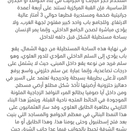
الأساسية، فإن القبة المركزية تستند على أربعة أعمدة
جرانيتية ضخمة ومستديرة قطرها حوالي 3 أمتار عالية
الارتفاع. وللجامع باب واحد كبير مفتوح لجهة الغرب، ولا
يؤدي مباشرة لصحن الجامع الداخلي، وإنما يمر الإنسان
بساحة مستطيلة الشكل قبل دلفه للداخل.
في نهاية هذه الساحة المستطيلة من جهة الشمال، يقع
باب يؤدي إلى السلم الداخلي المؤدي للدور العلوي، وهو
سلم فريد من نوعه يقع داخل المبنى، حيث لا يشتمل على
درجات تصاعدية، وإنما عبارة عن سلم حلزوني واسع يرفع
المرء لأعلى بطريقة بسيطة وتدريجية تعتمد على السير في
دهاليز حلزونية أرضيتها تأخذ شكل مطلع أرضي مسطح.
ومن داخل آيا صوفيا يطالع المرء النوافذ الزجاجية الملونة
الموجودة في الحائط المتجه ناحية القبلة، ويتميّز هذا البناء
التاريخي بظاهرة الطابق العلوي، وقد سار العثمانيون على
هذا النمط البنائي في معظم الجوامع والمساجد التي بنيت
بعد فتح إسطنبول وحتى يومنا هذا. وهذا الطابق أو ما
يشبه الشرفة تحيط بالجوانب فيما عدا جانب الشرق حيث