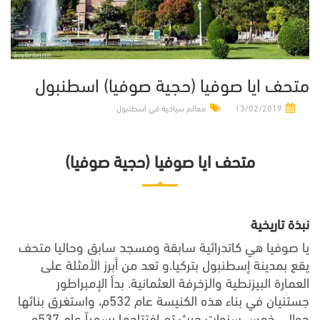
متحف ايا صوفيا (حجية صوفيا) اسطنبول
13/02/2019
معالم سياحية في اسطنبول
متحف ايا صوفيا (حجية صوفيا)
نبذة تاريخية
يا صوفيا هي كاتدرائية سابقة ومسجد سابق وحاليا متحف
يقع بمدينة إسطنبول بتركيا.و تعد من أبرز الأمثلة على
العمارة البيزنطية والزخرفة العثمانية. بدأ الإمبراطور
جستنيان في بناء هذه الكنيسة عام 532م، واستغرق بنائها
حوالي خمس سنوات حيث تم افتتاحها رسمياً عام 537م.