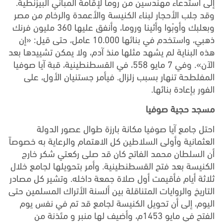
إلى استدعاء مهندسين من روما لإقامة المباني البيزنطية.
وقد جلب الأحجار لبناء الكنيسة والأعمدة والرخام من مصر
وبعلبك وأوبْوا وأثينا وروما، وأنفق عليها 360 مليون فرنك
ذهبي، واستخدم في بنائها 10.000 عامل، حتى قيل: «إن
هذه البناية لم يشهد مثلها منذ آدم، ولا يمكن تشييدها بعد
الآن». وفي 7 مايو 558، في القسطنطينية، قبة آيا صوفيا
المفلطحة تنهار بسبب زلزال. فيأمر جستنيان الأول، على
الفور بإعادة بنائها.
مسجد حجية صوفيا
احتل جامع آيا صوفيا مكانة بارزة طوال عصور الدولة
العثمانية وأولى السلاطين كل الاهتمام والرعاية به خصوصاً
أن السلطان محمد الفاتح كان قد صلى ركعتي شكر خارج
الكنيسة بعد فتح القسطنطينية. وأمر بتحويلها لجامع خلال
ثلاثة أيام فأقيمت أول صلاة جمعة داخله. وتشير كل مصادر
التاريخ والروايات المتناقلة بين ألسنة الأتراك المسلمين حتى
اليوم، إلى أن تحويل الكنيسة لجامع قد تم في نفس يوم
الفتح في مايو 1453م، وأضيف لها منبر و مئذنة من