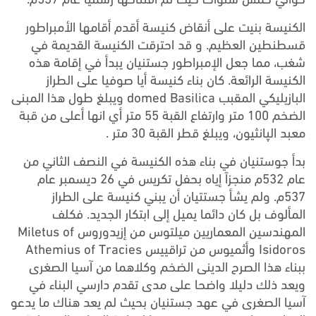
الكنيسة بنيت على أنقاض كنيسة أقدم أقامها الأمبراطور
قسطنطين العظيم. و قد احترقت الكنيسة القديمة في
شغب، مما جعل الإمبراطور جستنيان يبدأ في إقامة هذه
الكنيسة الرائعة. كان بناء كنيسة أيا صوفيا على الطراز
البازيليكي المقبب domed Basilica ويبلغ طول هذا المبنى
الضخم 100 متر وارتفاع القبة 55 متر أي انها أعلى من قبة
معبد الپانثيون، ويبلغ قطر القبة 30 متر .
بدأ جوستنيان في بناء هذه الكنيسة في النصف الثاني من
عام 532م منجزاً إياه بحفل تكريس في 26 ديسمبر عام
537م. ولم يشأ جستتيان أن يبني كنيسة على الطراز
المألوف بل كان دائما يميل إلى ابتكار الجديد. فكلف
المهندسين المعماريين ميلتوس من إزيدوروس Miletus of
Isidoros وأثميوس من تراقييس Athemius of Tracies
ببناء هذا الصرح الدينى الضخم وكلاهما من آسيا الصغرى
ويعد ذلك دليلا واضحا على مدى تقدم دارسي البناء في
آسيا الصغرى في عهد جستنيان بحيث لم يعد هناك ما يدعو