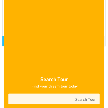
مع الفنادق
7 أيام
عروض سياحية في تركيا طرابزون لمدة 7 ايام مع الفنادق، برنامج
سياحي لمدة اسبوع في طرابزون، عرض سياحي في طرابزون لمدة 7
ايام، رحلات سياحية في طرابزون، اونجول
قراءة المزيد
7
6
…
1
Search Tour
Find your dream tour today!