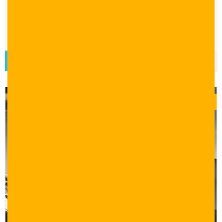
برنامج سياحي لمدة 14 يوم في اسطنبول وابانت بورصة سبانجا
ومعشوقية جزر الاميرات يلو جبل الاولوداغ، عروض سياحية في
تركيا، برامج سياحية الى تركيا، عرض سياحي 14 يوم
قراءة المزيد
$
0.00