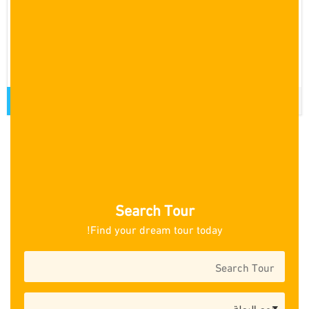
12 يوم
برنامج سياحي لمدة 12 يوم في اسطنبول بورصة سبانجا
ومعشوقية جزر الاميران جبل الاولوداغ، عروض سياحية في تركيا،
برامج سياحية الى تركيا، عرض سياحي 12 يوم
قراءة المزيد
2
1
Search Tour
Find your dream tour today!