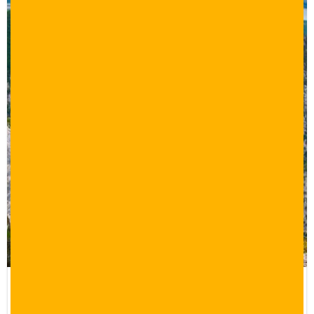
برنامج سياحي 15 يوم اسطنبول وطرابزون
واوزونجول وبورصة