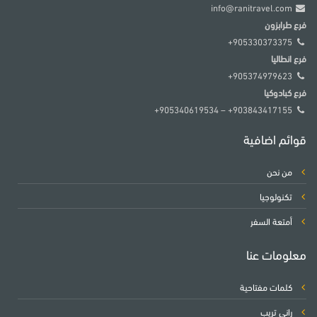
info@ranitravel.com
فرع طرابزون
905330373375+
فرع انطاليا
905374979623+
فرع كبادوكيا
903843417155+ – 905340619534+
قوائم اضافية
من نحن
تكنولوجيا
أمتعة السفر
معلومات عنا
فريق العمل لدينا متاح على مدار الساعة ومتواجدون
للإجابة على جميع تساؤلاتك!
كلمات مفتاحية
راني تريب