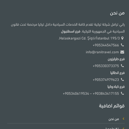
من نحن
راني ترافل شركة تركية تقدم كافة الخدمات السياحية داخل تركيا مرخصة تحت قانون
السياحية في الجمهورية التركية.
فرع اسطنبول
195/3 Halaskargazi Cd. Şişli/İstanbul.
905344547566+
info@ranitravel.com
فرع طرابزون
905330373375+
فرع انطاليا
905374979623+
فرع كبادوكيا
903843417155+ – 905340619534+
قوائم اضافية
من نحن
تكنولوجيا