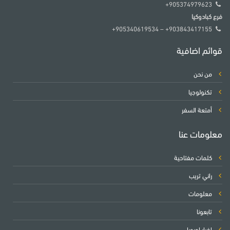
905374979623+
فرع كبادوكيا
903843417155+ – 905340619534+
قوائم اضافية
من نحن
تكنولوجيا
أمتعة السفر
معلومات عنا
كلمات مفتاحية
راني تريب
معلومات
تابعونا
اخبار اوروبا